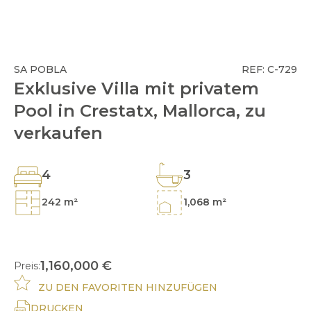
SA POBLA
REF: C-729
Exklusive Villa mit privatem
Pool in Crestatx, Mallorca, zu
verkaufen
4
3
242 m²
1,068 m²
1,160,000 €
Preis:
ZU DEN FAVORITEN HINZUFÜGEN
DRUCKEN