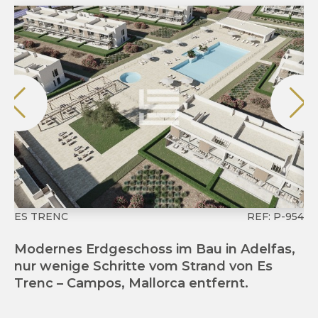
ES TRENC
REF: P-954
PU
Modernes Erdgeschoss im Bau in Adelfas,
N
nur wenige Schritte vom Strand von Es
Po
Trenc – Campos, Mallorca entfernt.
St
Ma