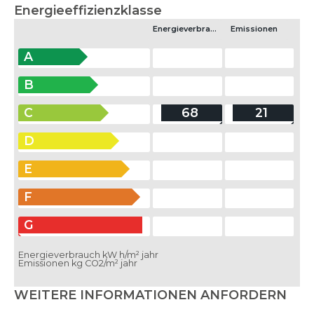
Energieeffizienzklasse
Energieverbrauch
Emissionen
A
B
C
68
21
D
E
F
G
Energieverbrauch kW h/m² jahr
Emissionen kg CO2/m² jahr
WEITERE INFORMATIONEN ANFORDERN