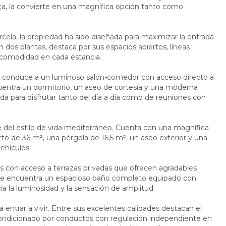
ça, la convierte en una magnífica opción tanto como
cela, la propiedad ha sido diseñada para maximizar la entrada
en dos plantas, destaca por sus espacios abiertos, líneas
 comodidad en cada estancia.
que conduce a un luminoso salón-comedor con acceso directo a
ncuentra un dormitorio, un aseo de cortesía y una moderna
 para disfrutar tanto del día a día como de reuniones con
te del estilo de vida mediterráneo. Cuenta con una magnífica
rto de 36 m², una pérgola de 16,5 m², un aseo exterior y una
ehículos.
los con acceso a terrazas privadas que ofrecen agradables
n se encuentra un espacioso baño completo equipado con
a la luminosidad y la sensación de amplitud.
entrar a vivir. Entre sus excelentes calidades destacan el
acondicionado por conductos con regulación independiente en