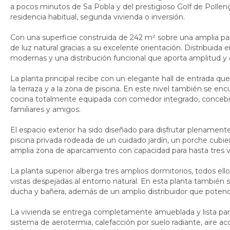
a pocos minutos de Sa Pobla y del prestigioso Golf de Pollen
residencia habitual, segunda vivienda o inversión.
Con una superficie construida de 242 m² sobre una amplia par
de luz natural gracias a su excelente orientación. Distribuida 
modernas y una distribución funcional que aporta amplitud y
La planta principal recibe con un elegante hall de entrada 
la terraza y a la zona de piscina. En este nivel también se e
cocina totalmente equipada con comedor integrado, concebida
familiares y amigos.
El espacio exterior ha sido diseñado para disfrutar plenamen
piscina privada rodeada de un cuidado jardín, un porche cubie
amplia zona de aparcamiento con capacidad para hasta tres v
La planta superior alberga tres amplios dormitorios, todos el
vistas despejadas al entorno natural. En esta planta tambié
ducha y bañera, además de un amplio distribuidor que potenci
La vivienda se entrega completamente amueblada y lista para 
sistema de aerotermia, calefacción por suelo radiante, aire 