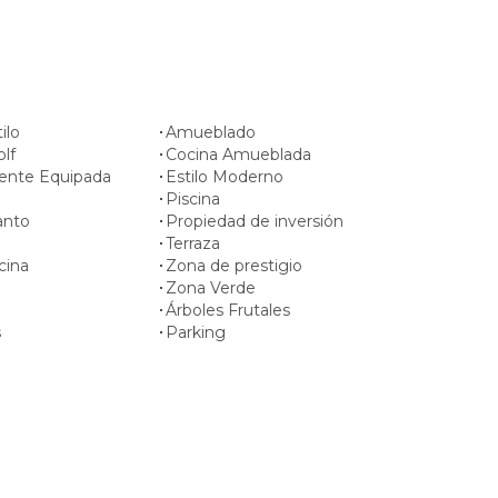
ilo
Amueblado
olf
Cocina Amueblada
ente Equipada
Estilo Moderno
Piscina
anto
Propiedad de inversión
Terraza
cina
Zona de prestigio
Zona Verde
Árboles Frutales
s
Parking