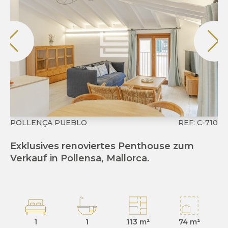
POLLENÇA PUEBLO
REF: C-710
CO
Exklusives renoviertes Penthouse zum
Ex
Verkauf in Pollensa, Mallorca.
i
1
1
113 m²
74 m²