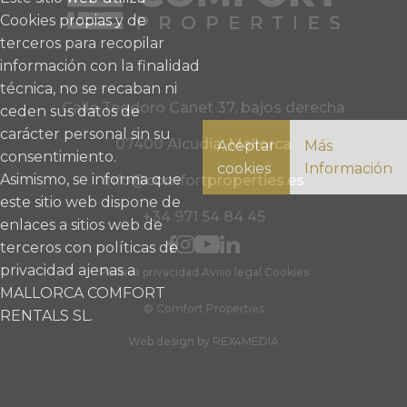
Cookies propias y de
terceros para recopilar
información con la finalidad
técnica, no se recaban ni
Calle Teodoro Canet 37, bajos derecha
ceden sus datos de
carácter personal sin su
07400 Alcudia, Mallorca
Aceptar
Más
consentimiento.
cookies
Información
Asimismo, se informa que
info@comfortproperties.es
este sitio web dispone de
+34 971 54 84 45
enlaces a sitios web de
terceros con políticas de
privacidad ajenas a
Política privacidad
Aviso legal
Cookies
MALLORCA COMFORT
© Comfort Properties
RENTALS SL.
Web design by REX4MEDIA