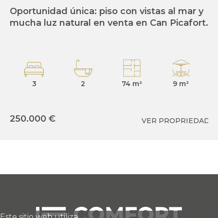
Oportunidad única: piso con vistas al mar y
Pa
mucha luz natural en venta en Can Picafort.
Sa
de
3
2
74 m²
9 m²
250.000 €
VER PROPRIEDAD
2
Este sitio web utiliza