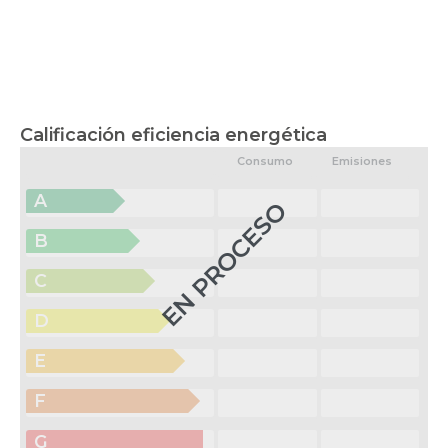
Calificación eficiencia energética
Consumo
Emisiones
A
EN PROCESO
B
C
D
E
F
G