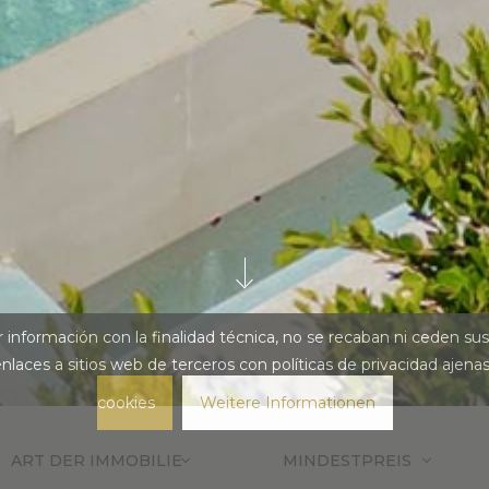
ar información con la finalidad técnica, no se recaban ni ceden s
 enlaces a sitios web de terceros con políticas de privacidad
cookies
Weitere Informationen
ART DER IMMOBILIE
MINDESTPREIS