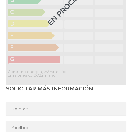
EN PROCESO
B
C
D
E
F
G
Consumo energia kW h/m² año
Emisiones kg CO2/m² año
SOLICITAR MÁS INFORMACIÓN