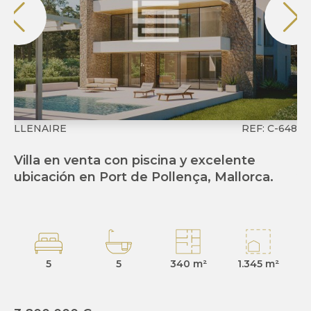
LLENAIRE
REF: C-648
P
Villa en venta con piscina y excelente
Ex
ubicación en Port de Pollença, Mallorca.
ve
5
5
340 m²
1.345 m²