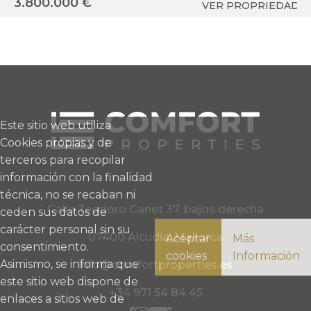
3.800.000 €
3
VER PROPRIEDAD
Este sitio web utiliza
Cookies propias y de
terceros para recopilar
información con la finalidad
técnica, no se recaban ni
Calle Teodoro Canet 37, bajos derecha
ceden sus datos de
carácter personal sin su
07400 Alcudia, Mallorca
Aceptar
Más
consentimiento.
cookies
Información
Asimismo, se informa que
info@comfortproperties.es
este sitio web dispone de
+34 971 54 84 45
enlaces a sitios web de